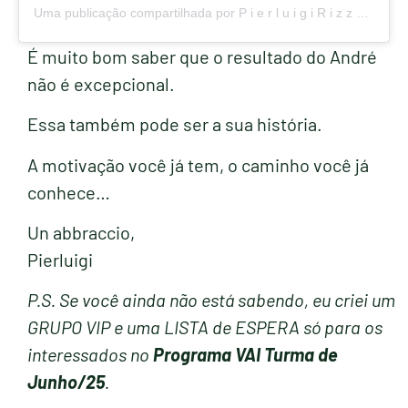
Uma publicação compartilhada por P i e r l u i g i R i z z o (@vouaprenderitaliano)
É muito bom saber que o resultado do André
não é excepcional.
Essa também pode ser a sua história.
A motivação você já tem, o caminho você já
conhece…
Un abbraccio,
Pierluigi
P.S. Se você ainda não está sabendo, eu criei um
GRUPO VIP e uma LISTA de ESPERA só para os
interessados no
Programa VAI Turma de
Junho/25
.